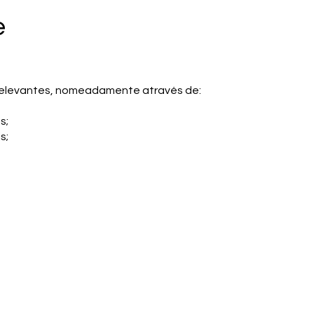
e
 relevantes, nomeadamente através de:
s;
s;